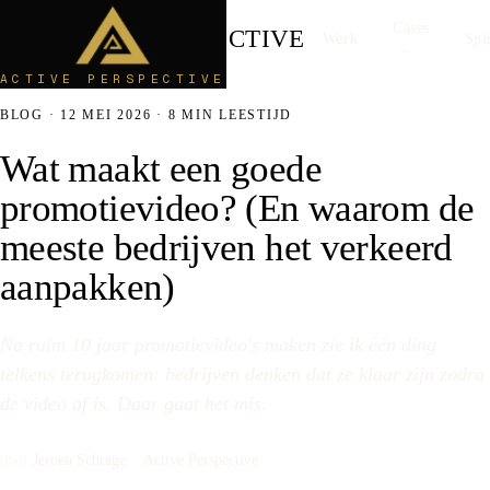
Cases
ACTIVE
PERSPECTIVE
Werk
Spi
ACTIVE PERSPECTIVE
BLOG
·
12 MEI 2026 · 8 MIN LEESTIJD
Wat maakt een goede
promotievideo? (En waarom de
meeste bedrijven het verkeerd
aanpakken)
Na ruim 10 jaar promotievideo's maken zie ik één ding
telkens terugkomen: bedrijven denken dat ze klaar zijn zodra
de video af is. Daar gaat het mis.
door
Jeroen Schrage
·
Active Perspective