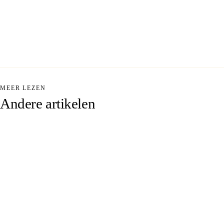
MEER LEZEN
Andere
artikelen
25 MEI 2026
18 MEI 2026
12 MEI 2026
We fix it
Beyond the
Vijf zonnen,
with Ai
Lighthouse ·
een GoPro
10 dagen
en een
Op iedere
IJsland in
telefoontje
filmset bestaat
één auto
van de BBC
het gezegde:
we'll fix it in
Mei 2019. Vijf
In 2014 was ik