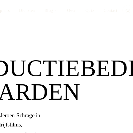
pirits
Diensten
Blog
Over
Quiz
Contact
DUCTIEBEDR
WARDEN
n
Jeroen Schrage
in
ijfsfilms,