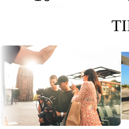
JAAR ERVARING
V
T