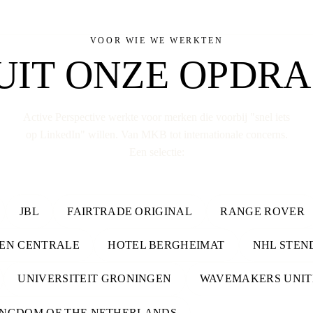
VOOR WIE WE WERKTEN
UIT ONZE
OPDRA
Active Perspective werkte voor merken die voorbij "snel iets
op LinkedIn" willen. Van MKB tot internationale concerns.
Een selectie:
JBL
FAIRTRADE ORIGINAL
RANGE ROVER
EN CENTRALE
HOTEL BERGHEIMAT
NHL STEN
UNIVERSITEIT GRONINGEN
WAVEMAKERS UNIT
INGDOM OF THE NETHERLANDS