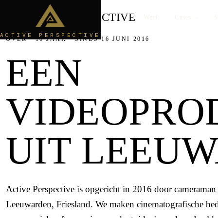
ACTIVE
PERSPECTIVE
Werk
Cases
S
ACTIVE PERSPECTIVE
OVER · 10 JAAR · SINDS 16 JUNI 2016
EEN
VIDEOPRO
UIT LEEU
Active Perspective
is opgericht in 2016 door camerama
Leeuwarden, Friesland. We maken cinematografische bedr