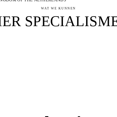
WAT WE KUNNEN
IER
SPECIALISM