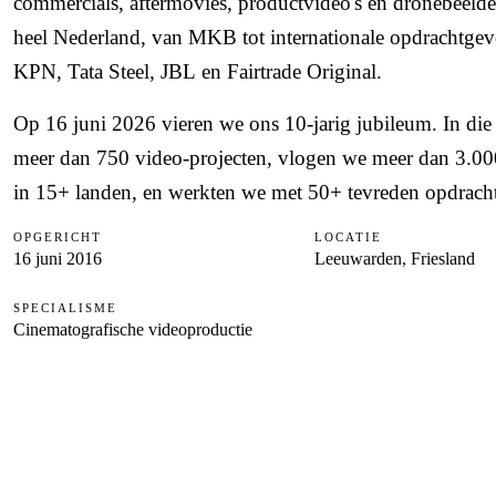
commercials, aftermovies, productvideo's en dronebeeld
heel Nederland, van MKB tot internationale opdrachtgev
KPN
,
Tata Steel
,
JBL
en
Fairtrade Original
.
Op
16 juni 2026
vieren we ons
10-jarig jubileum
. In di
meer dan
750 video-projecten
, vlogen we meer dan
3.00
in 15+ landen, en werkten we met
50+ tevreden opdrach
OPGERICHT
LOCATIE
16 juni 2016
Leeuwarden, Friesland
SPECIALISME
Cinematografische videoproductie