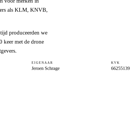
en voor merken in
ers als
KLM
,
KNVB
,
e tijd produceerden we
0 keer met de drone
tgevers
.
EIGENAAR
KVK
Jeroen Schrage
66255139