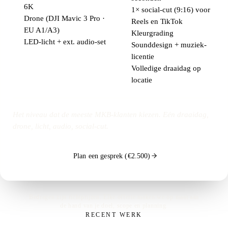
6K
1× social-cut (9:16) voor
Drone (DJI Mavic 3 Pro ·
Reels en TikTok
EU A1/A3)
Kleurgrading
LED-licht + ext. audio-set
Sounddesign + muziek-
licentie
Volledige draaidag op
locatie
Het niveau dat de meeste MKB-klanten kiezen. Eén draaidag,
drone, licht, audio, social-cut.
Plan een gesprek (€2.500)
Bedragen zijn richtprijzen. Elke offerte maken we op maat aan
de hand van je doel, scope en planning.
RECENT WERK