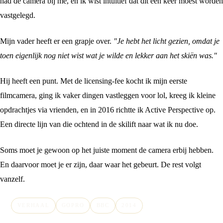
had de camera bij me, en ik wist intuïtief dat dit een keer moest worden
vastgelegd.
Mijn vader heeft er een grapje over.
"Je hebt het licht gezien, omdat je
toen eigenlijk nog niet wist wat je wilde en lekker aan het skiën was."
Hij heeft een punt. Met de licensing-fee kocht ik mijn eerste
filmcamera, ging ik vaker dingen vastleggen voor lol, kreeg ik kleine
opdrachtjes via vrienden, en in 2016 richtte ik Active Perspective op.
Een directe lijn van die ochtend in de skilift naar wat ik nu doe.
Soms moet je gewoon op het juiste moment de camera erbij hebben.
En daarvoor moet je er zijn, daar waar het gebeurt. De rest volgt
vanzelf.
VERHAAL
GOPRO
BBC
2014