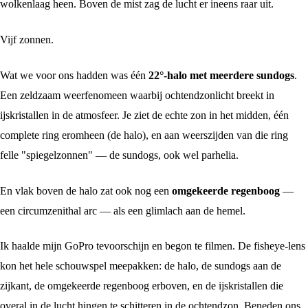
wolkenlaag heen. Boven de mist zag de lucht er ineens raar uit.
Vijf zonnen.
Wat we voor ons hadden was één
22°-halo met meerdere sundogs
.
Een zeldzaam weerfenomeen waarbij ochtendzonlicht breekt in
ijskristallen in de atmosfeer. Je ziet de echte zon in het midden, één
complete ring eromheen (de halo), en aan weerszijden van die ring
felle "spiegelzonnen" — de sundogs, ook wel parhelia.
En vlak boven de halo zat ook nog een
omgekeerde regenboog
—
een circumzenithal arc — als een glimlach aan de hemel.
Ik haalde mijn GoPro tevoorschijn en begon te filmen. De fisheye-lens
kon het hele schouwspel meepakken: de halo, de sundogs aan de
zijkant, de omgekeerde regenboog erboven, en de ijskristallen die
overal in de lucht hingen te schitteren in de ochtendzon. Beneden ons