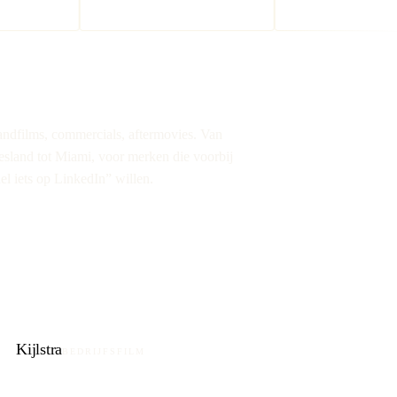
andfilms, commercials, aftermovies. Van
esland tot Miami, voor merken die voorbij
el iets op LinkedIn” willen.
Kijlstra
BEDRIJFSFILM