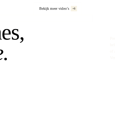
Bekijk meer video’s
+6
nes,
Pre
.
hel
of 
Ver
Op de set gaan we voor het perfecte sh
zorgvuldig samengestelde collectie lenze
te wisselen tussen cameratechnieken en
een beeld dat dynamisch is, herkenbaar 