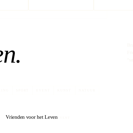
en.
Br
Fri
“sn
LING
SPORT
EVENT
KUNST
NATUUR
Vrienden voor het Leven
EVENT