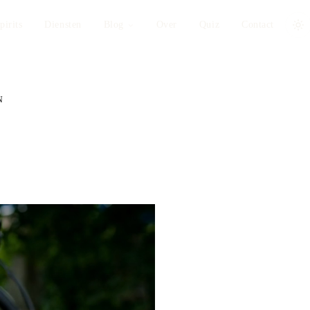
pirits
Diensten
Blog
Over
Quiz
Contact
N