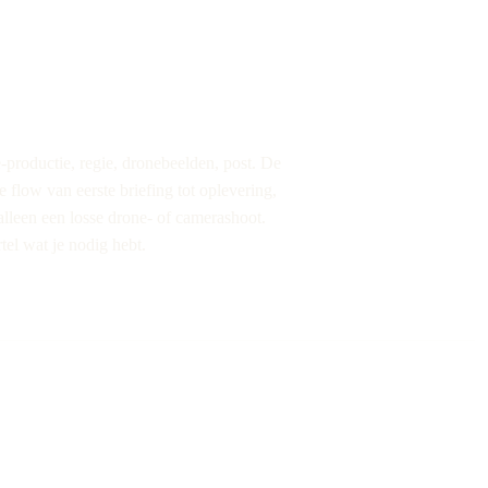
-productie, regie, dronebeelden, post. De
e flow van eerste briefing tot oplevering,
alleen een losse drone- of camerashoot.
tel wat je nodig hebt.
ot. We werken met een
n, belichting en drones. Door
 perspectieven bouwen we aan
en van jou. Geen standaard