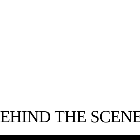
ACHTER DE
NAAR
PIM BRINKMAN
D
an
Freelance Cameraman & Fotograaf
EHIND
THE SCEN