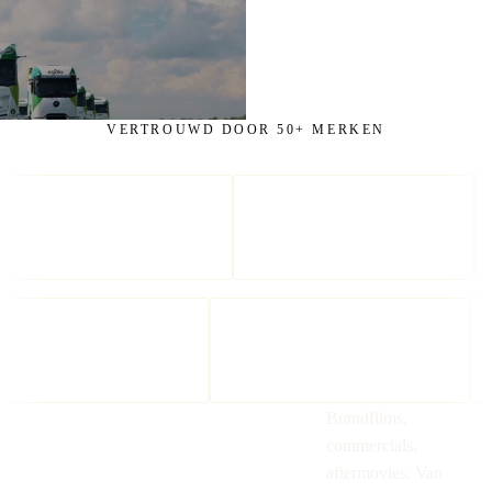
VERTROUWD DOOR 50+ MERKEN
StudentStay
Brandfilms,
KLM
commercials,
KNVB
aftermovies. Van