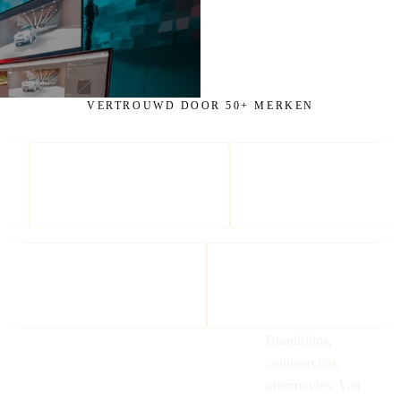
VERTROUWD DOOR 50+ MERKEN
StudentStay
Brandfilms,
KLM
commercials,
KNVB
aftermovies. Van