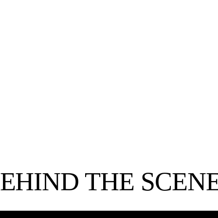
ACHTER DE
NAAR
PIM BRINKMAN
D
an
Freelance Cameraman & Fotograaf
EHIND
THE SCEN