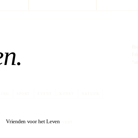
en.
Br
Fri
“sn
LING
SPORT
EVENT
KUNST
NATUUR
Vrienden voor het Leven
EVENT