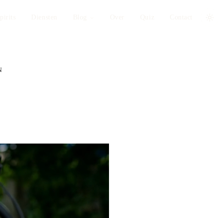
pirits
Diensten
Blog
Over
Quiz
Contact
N