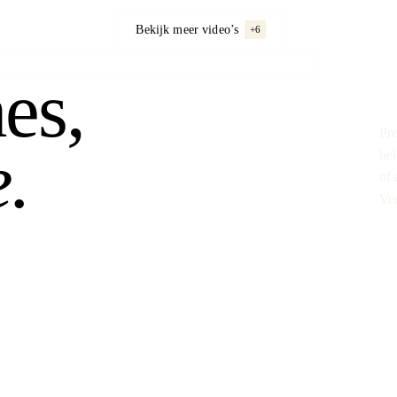
Bekijk meer video’s
+6
nes,
Pre
.
hel
of 
Ver
Op de set gaan we voor het perfecte sh
zorgvuldig samengestelde collectie lenze
te wisselen tussen cameratechnieken en
een beeld dat dynamisch is, herkenbaar 