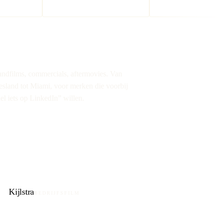
andfilms, commercials, aftermovies. Van
esland tot Miami, voor merken die voorbij
el iets op LinkedIn” willen.
Kijlstra
BEDRIJFSFILM