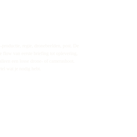
-productie, regie, dronebeelden, post. De
e flow van eerste briefing tot oplevering,
alleen een losse drone- of camerashoot.
tel wat je nodig hebt.
ot. We werken met een
n, belichting en drones. Door
 perspectieven bouwen we aan
en van jou. Geen standaard