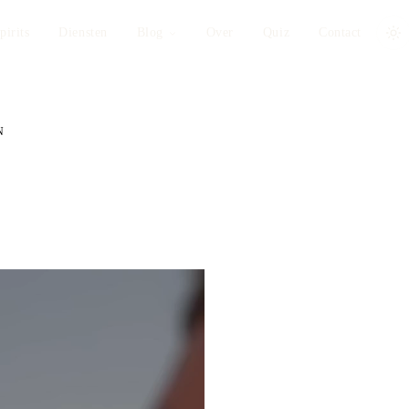
pirits
Diensten
Blog
Over
Quiz
Contact
N