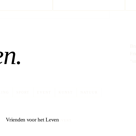
en.
Br
Fri
“sn
LING
SPORT
EVENT
KUNST
NATUUR
Vrienden voor het Leven
EVENT