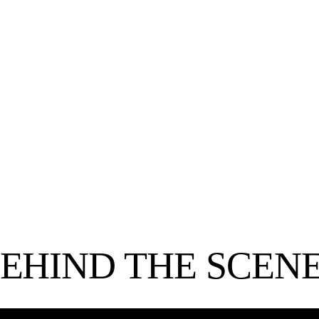
ACHTER DE
NAAR
PIM BRINKMAN
D
an
Freelance Cameraman & Fotograaf
EHIND
THE SCEN