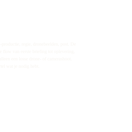
-productie, regie, dronebeelden, post. De
e flow van eerste briefing tot oplevering,
alleen een losse drone- of camerashoot.
tel wat je nodig hebt.
ot. We werken met een
n, belichting en drones. Door
 perspectieven bouwen we aan
en van jou. Geen standaard