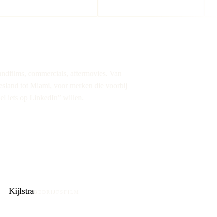
andfilms, commercials, aftermovies. Van
esland tot Miami, voor merken die voorbij
el iets op LinkedIn” willen.
Kijlstra
BEDRIJFSFILM