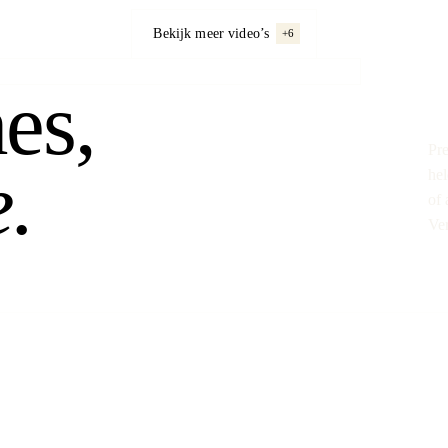
Bekijk meer video’s
+6
nes,
Pre
.
hel
of 
Ver
Op de set gaan we voor het perfecte sh
zorgvuldig samengestelde collectie lenze
te wisselen tussen cameratechnieken en
een beeld dat dynamisch is, herkenbaar 