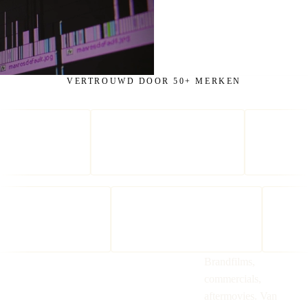
VERTROUWD DOOR 50+ MERKEN
StudentStay
Brandfilms,
KLM
commercials,
KNVB
aftermovies. Van