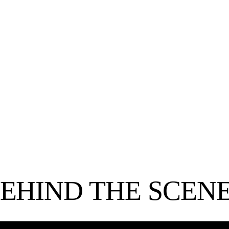
ACHTER DE
NAAR
PIM BRINKMAN
D
an
Freelance Cameraman & Fotograaf
EHIND
THE SCEN