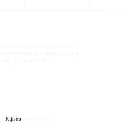
andfilms, commercials, aftermovies. Van
esland tot Miami, voor merken die voorbij
el iets op LinkedIn” willen.
Kijlstra
BEDRIJFSFILM